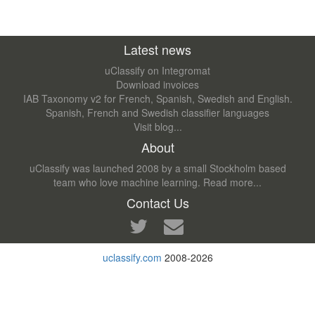
Latest news
uClassify on Integromat
Download invoices
IAB Taxonomy v2 for French, Spanish, Swedish and English.
Spanish, French and Swedish classifier languages
Visit blog...
About
uClassify was launched 2008 by a small Stockholm based
team who love machine learning.
Read more...
Contact Us
uclassify.com
2008-2026