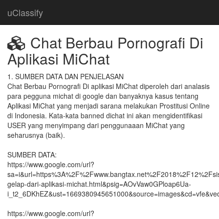
uClassify
Chat Berbau Pornografi Di
Aplikasi MiChat
1. SUMBER DATA DAN PENJELASAN

Chat Berbau Pornografi Di aplikasi MiChat diperoleh dari analasis 
para pegguna michat di google dan banyaknya kasus tentang 
Aplikasi MiChat yang menjadi sarana melakukan Prostitusi Online 
di Indonesia. Kata-kata banned dichat ini akan mengidentifikasi 
USER yang menyimpang dari penggunaaan MiChat yang 
seharusnya (baik).

SUMBER DATA:

https://www.google.com/url?
sa=i&url=https%3A%2F%2Fwww.bangtax.net%2F2018%2F12%2Fsis
gelap-dari-aplikasi-michat.html&psig=AOvVaw0GPloap6Ua-
i_t2_6DKhEZ&ust=1669380945651000&source=images&cd=vfe&
https://www.google.com/url?