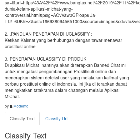
sa=i&url=https%3A%2F%2Fwww.bangtax.net%2F2019%2F11%2Fke
dunia-kelam-aplikasi-michat-yang-
kontroversial.html&psig=AOvVaw0GPloap6Ua-
i_t2_6DKhEZ&ust=1669380945651000&source=images&cd=vfe&
2. .PANDUAN PENERAPAN DI UCLASSIFY :

Ketikan Kalimat yang berhubungan dengan tawar-menawar 
prostitusi online

3. PENERAPAN UCLASSIFY DI PRODUK

Di aplikasi Michat  nantinya akan di terapkan Banned Chat ini 
untuk mengatasi pengembanngan Prostitisuti online dan 
menerapkan sistem deteksi user yang melakukan kalimat yang 
berbau prostitusi online di indonesia. Ini jika di terapkan dapat 
meningkatkan tatakrama dalam chatingan melalui Aplikasi 
MiChat.
by
Modento
Classify Text
Classify Url
Classify Text